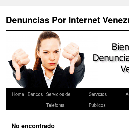
Saltar
al
Denuncias Por Internet Venez
contenido
Home
Bancos
Servicios de
Servicios
A
Telefonia
Publicos
No encontrado