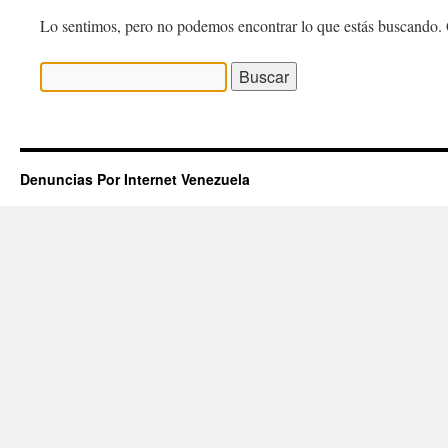
Lo sentimos, pero no podemos encontrar lo que estás buscando. 
Buscar:
Denuncias Por Internet Venezuela