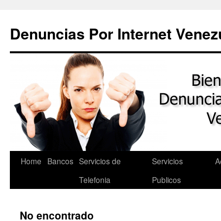
Saltar
al
Denuncias Por Internet Venez
contenido
Home
Bancos
Servicios de
Servicios
A
Telefonia
Publicos
No encontrado