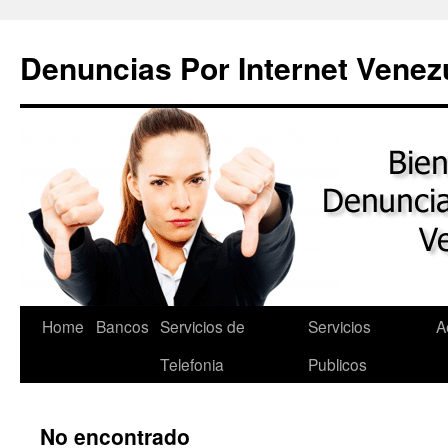
Saltar
al
Denuncias Por Internet Venez
contenido
Home
Bancos
Servicios de
Servicios
A
Telefonia
Publicos
No encontrado