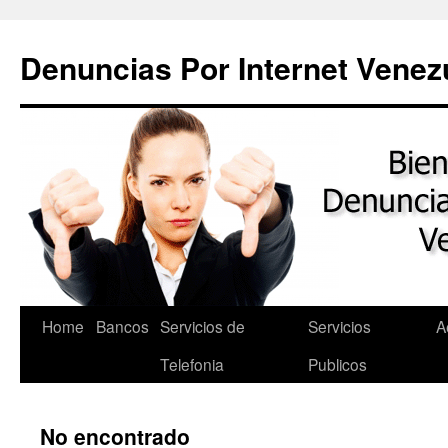
Saltar
al
Denuncias Por Internet Venez
contenido
Home
Bancos
Servicios de
Servicios
A
Telefonia
Publicos
No encontrado