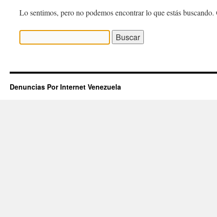
Lo sentimos, pero no podemos encontrar lo que estás buscando. 
Buscar:
Denuncias Por Internet Venezuela