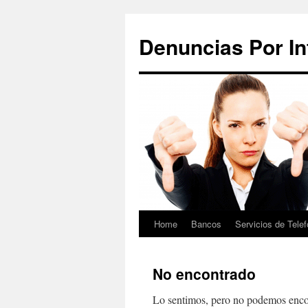
Saltar
al
Denuncias Por In
contenido
Home
Bancos
Servicios de Telef
No encontrado
Lo sentimos, pero no podemos encon