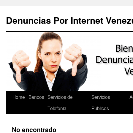
Saltar
al
Denuncias Por Internet Venez
contenido
Home
Bancos
Servicios de
Servicios
A
Telefonia
Publicos
No encontrado