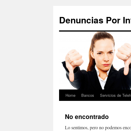
Saltar
al
Denuncias Por In
contenido
Home
Bancos
Servicios de Telef
No encontrado
Lo sentimos, pero no podemos encon