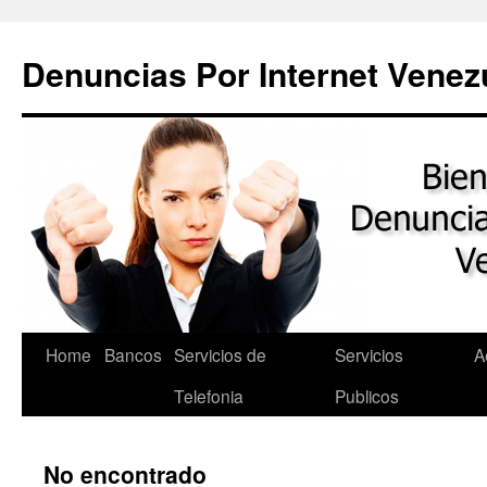
Saltar
al
Denuncias Por Internet Venez
contenido
Home
Bancos
Servicios de
Servicios
A
Telefonia
Publicos
No encontrado