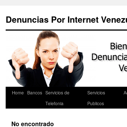
Saltar
al
Denuncias Por Internet Venez
contenido
Home
Bancos
Servicios de
Servicios
A
Telefonia
Publicos
No encontrado