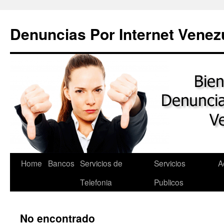
Saltar
al
Denuncias Por Internet Venez
contenido
Home
Bancos
Servicios de
Servicios
A
Telefonia
Publicos
No encontrado