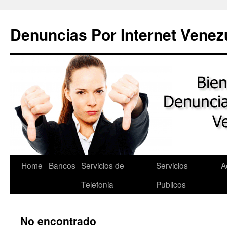
Saltar
al
Denuncias Por Internet Venez
contenido
Home
Bancos
Servicios de
Servicios
A
Telefonia
Publicos
No encontrado