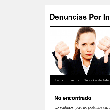
Saltar
al
Denuncias Por In
contenido
Home
Bancos
Servicios de Telef
No encontrado
Lo sentimos, pero no podemos encon