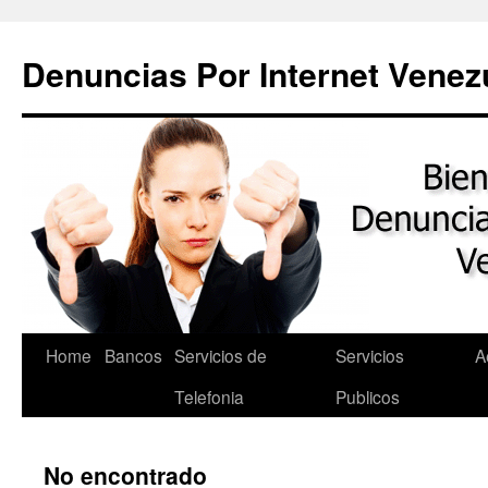
Saltar
al
Denuncias Por Internet Venez
contenido
Home
Bancos
Servicios de
Servicios
A
Telefonia
Publicos
No encontrado