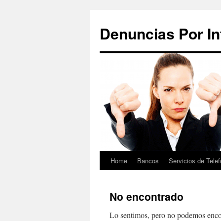
Saltar
al
Denuncias Por In
contenido
Home
Bancos
Servicios de Telef
No encontrado
Lo sentimos, pero no podemos encon