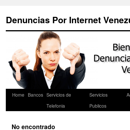
Saltar
al
Denuncias Por Internet Venez
contenido
Home
Bancos
Servicios de
Servicios
A
Telefonia
Publicos
No encontrado