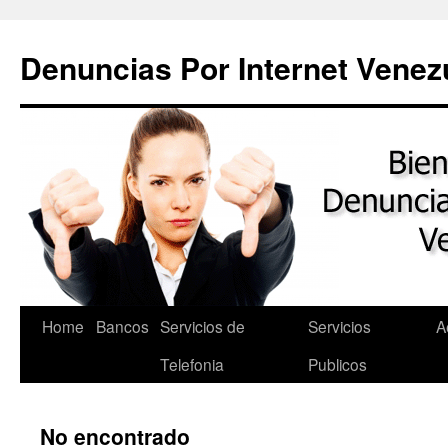
Saltar
al
Denuncias Por Internet Venez
contenido
Home
Bancos
Servicios de
Servicios
A
Telefonia
Publicos
No encontrado