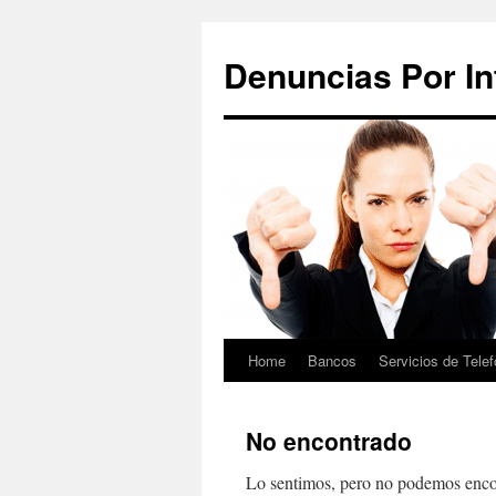
Saltar
al
Denuncias Por In
contenido
Home
Bancos
Servicios de Telef
No encontrado
Lo sentimos, pero no podemos encon