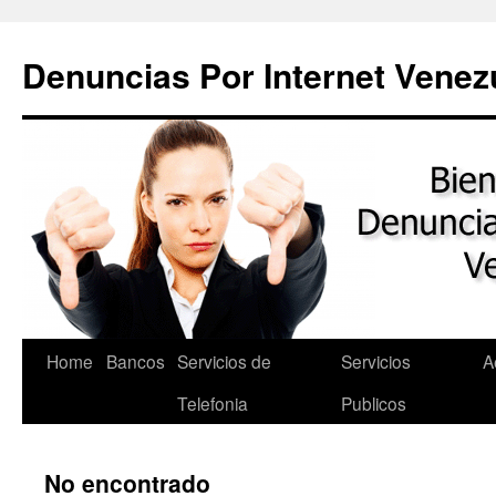
Saltar
al
Denuncias Por Internet Venez
contenido
Home
Bancos
Servicios de
Servicios
A
Telefonia
Publicos
No encontrado