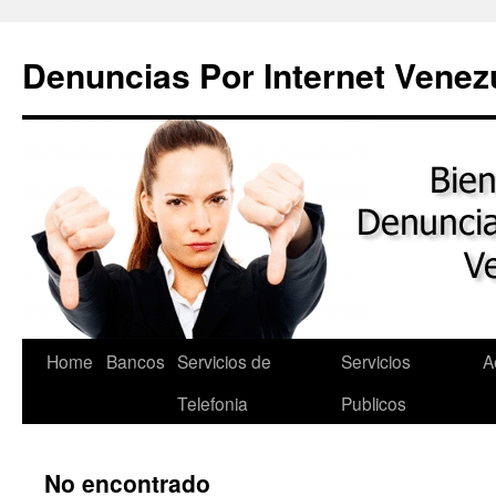
Saltar
al
Denuncias Por Internet Venez
contenido
Home
Bancos
Servicios de
Servicios
A
Telefonia
Publicos
No encontrado