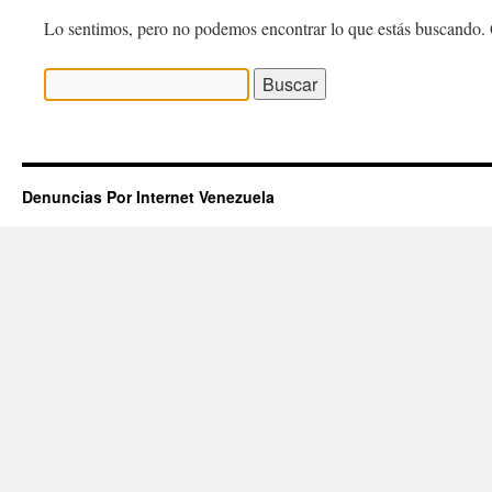
Lo sentimos, pero no podemos encontrar lo que estás buscando. 
Buscar:
Denuncias Por Internet Venezuela