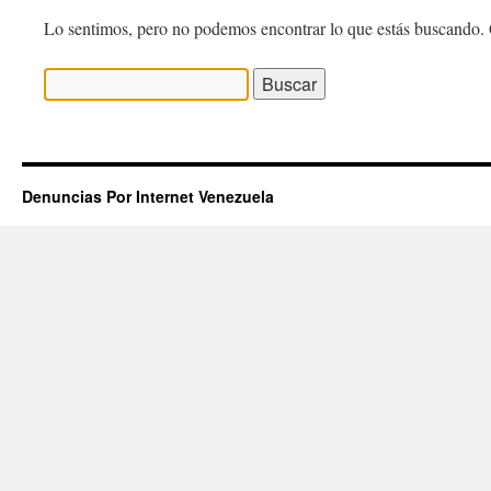
Lo sentimos, pero no podemos encontrar lo que estás buscando. 
Buscar:
Denuncias Por Internet Venezuela