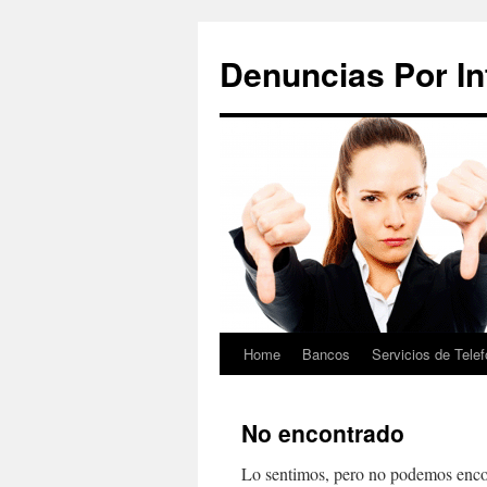
Saltar
al
Denuncias Por In
contenido
Home
Bancos
Servicios de Telef
No encontrado
Lo sentimos, pero no podemos encon