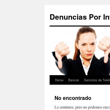
Saltar
al
Denuncias Por In
contenido
Home
Bancos
Servicios de Telef
No encontrado
Lo sentimos, pero no podemos encon