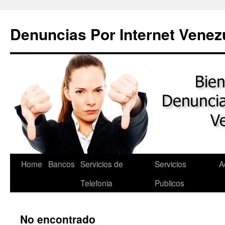
Saltar
al
Denuncias Por Internet Venez
contenido
Home
Bancos
Servicios de
Servicios
A
Telefonia
Publicos
No encontrado