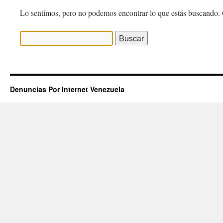
Lo sentimos, pero no podemos encontrar lo que estás buscando. 
Buscar:
Denuncias Por Internet Venezuela