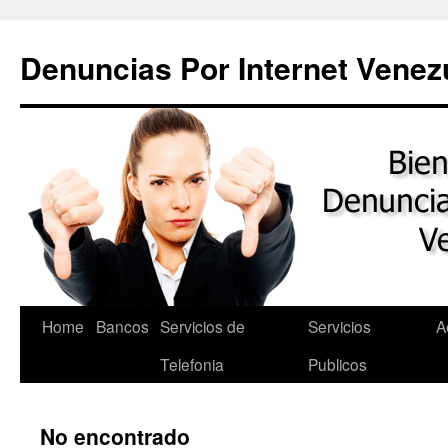
Saltar
al
Denuncias Por Internet Venez
contenido
Home
Bancos
Servicios de
Servicios
A
Telefonia
Publicos
No encontrado