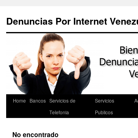
Saltar
al
Denuncias Por Internet Venez
contenido
Home
Bancos
Servicios de
Servicios
A
Telefonia
Publicos
No encontrado