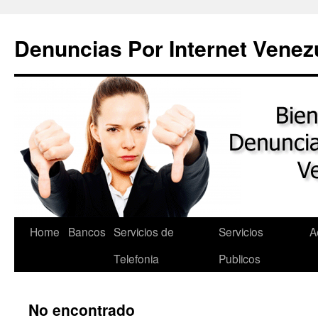
Saltar
al
Denuncias Por Internet Venez
contenido
Home
Bancos
Servicios de
Servicios
A
Telefonia
Publicos
No encontrado