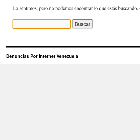
Lo sentimos, pero no podemos encontrar lo que estás buscando. 
Buscar:
Denuncias Por Internet Venezuela