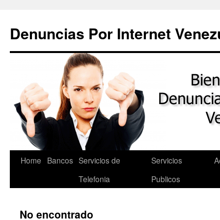
Saltar
al
Denuncias Por Internet Venez
contenido
Home
Bancos
Servicios de
Servicios
A
Telefonia
Publicos
No encontrado