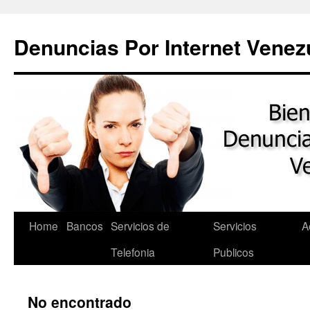
Saltar
al
Denuncias Por Internet Venez
contenido
Home
Bancos
Servicios de
Servicios
A
Telefonia
Publicos
No encontrado